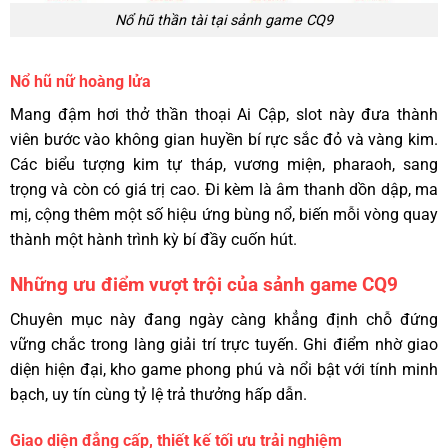
Nổ hũ thần tài tại sảnh game CQ9
Nổ hũ nữ hoàng lửa
Mang đậm hơi thở thần thoại Ai Cập, slot này đưa thành
viên bước vào không gian huyền bí rực sắc đỏ và vàng kim.
Các biểu tượng kim tự tháp, vương miện, pharaoh, sang
trọng và còn có giá trị cao. Đi kèm là âm thanh dồn dập, ma
mị, cộng thêm một số hiệu ứng bùng nổ, biến mỗi vòng quay
thành một hành trình kỳ bí đầy cuốn hút.
Những ưu điểm vượt trội của sảnh game CQ9
Chuyên mục này đang ngày càng khẳng định chỗ đứng
vững chắc trong làng giải trí trực tuyến. Ghi điểm nhờ giao
diện hiện đại, kho game phong phú và nổi bật với tính minh
bạch, uy tín cùng tỷ lệ trả thưởng hấp dẫn.
Giao diện đẳng cấp, thiết kế tối ưu trải nghiệm