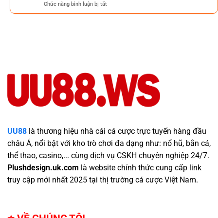
Sát
Mang
Chức năng bình luận bị tắt
ở
Lại
Game
Sự
Xóc
Kịch
Đĩa
Tính
–
Trải
Nghiệm
Giải
Trí
Thú
Vị
Nhất
2025
UU88
là thương hiệu nhà cái cá cược trực tuyến hàng đầu
châu Á, nổi bật với kho trò chơi đa dạng như: nổ hũ, bắn cá,
thể thao, casino,... cùng dịch vụ CSKH chuyên nghiệp 24/7.
Plushdesign.uk.com
là website chính thức cung cấp link
truy cập mới nhất 2025 tại thị trường cá cược Việt Nam.