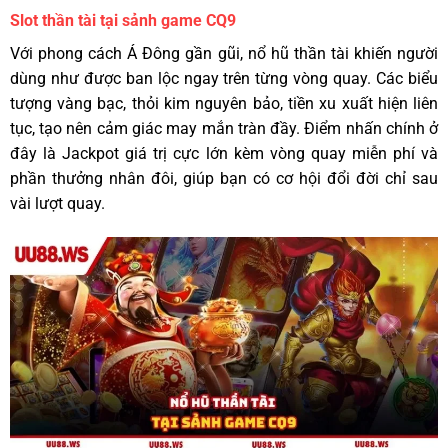
Slot thần tài tại sảnh game CQ9
Với phong cách Á Đông gần gũi, nổ hũ thần tài khiến người
dùng như được ban lộc ngay trên từng vòng quay. Các biểu
tượng vàng bạc, thỏi kim nguyên bảo, tiền xu xuất hiện liên
tục, tạo nên cảm giác may mắn tràn đầy. Điểm nhấn chính ở
đây là Jackpot giá trị cực lớn kèm vòng quay miễn phí và
phần thưởng nhân đôi, giúp bạn có cơ hội đổi đời chỉ sau
vài lượt quay.