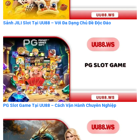
Sảnh JILI Slot Tại UU88 – Với Đa Dạng Chủ Đề Độc Đáo
PG Slot Game Tại UU88 – Cách Vận Hành Chuyên Nghiệp