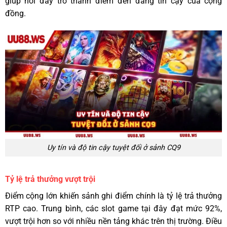
giúp nơi đây trở thành điểm đến đáng tin cậy của cộng
đồng.
Uy tín và độ tin cậy tuyệt đối ở sảnh CQ9
Tỷ lệ trả thưởng vượt trội
Điểm cộng lớn khiến sảnh ghi điểm chính là tỷ lệ trả thưởng
RTP cao. Trung bình, các slot game tại đây đạt mức 92%,
vượt trội hơn so với nhiều nền tảng khác trên thị trường. Điều