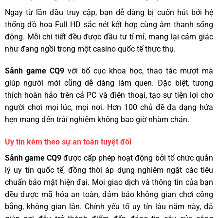
Ngay từ lần đầu truy cập, bạn dễ dàng bị cuốn hút bởi hệ
thống đồ họa Full HD sắc nét kết hợp cùng âm thanh sống
động. Mỗi chi tiết đều được đầu tư tỉ mỉ, mang lại cảm giác
như đang ngồi trong một casino quốc tế thực thụ.
Sảnh game CQ9
với bố cục khoa học, thao tác mượt mà
giúp người mới cũng dễ dàng làm quen. Đặc biệt, tương
thích hoàn hảo trên cả PC và điện thoại, tạo sự tiện lợi cho
người chơi mọi lúc, mọi nơi. Hơn 100 chủ đề đa dạng hứa
hẹn mang đến trải nghiệm không bao giờ nhàm chán.
Uy tín kèm theo sự an toàn tuyệt đối
Sảnh game CQ9
được cấp phép hoạt động bởi tổ chức quản
lý uy tín quốc tế, đồng thời áp dụng nghiêm ngặt các tiêu
chuẩn bảo mật hiện đại. Mọi giao dịch và thông tin của bạn
đều được mã hóa an toàn, đảm bảo không gian chơi công
bằng, không gian lận. Chính yếu tố uy tín lâu năm này, đã