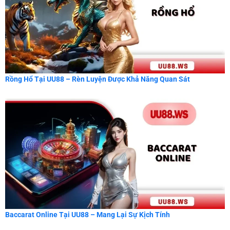
Rồng Hổ Tại UU88 – Rèn Luyện Được Khả Năng Quan Sát
Baccarat Online Tại UU88 – Mang Lại Sự Kịch Tính